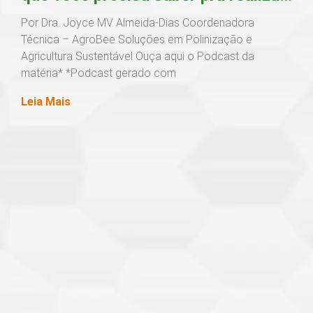
a polinização assistida em
Por Dra. Joyce MV Almeida-Dias Coordenadora
Técnica – AgroBee Soluções em Polinização e
propriedade com resultado e
Agricultura Sustentável Ouça aqui o Podcast da
matéria* *Podcast gerado com
segurança
Leia Mais