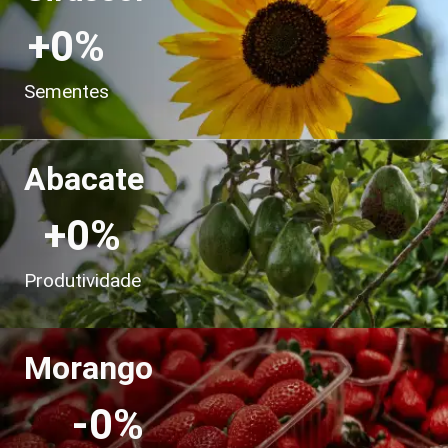
+
0
%
Sementes
Abacate
+
0
%
Produtividade
Morango
-
0
%