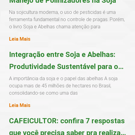
Manejo de Polinizadores na Soja
Na sojicultura moderna, o uso de pesticidas é uma
ferramenta fundamental no controle de pragas. Porém,
o livro Soja e Abelhas chama atenção para
Leia Mais
Integração entre Soja e Abelhas:
Produtividade Sustentável para o
Produtor
A importância da soja e o papel das abelhas A soja
ocupa mais de 45 milhões de hectares no Brasil,
consolidando-se como uma das
Leia Mais
CAFEICULTOR: confira 7 respostas
que você precisa saber pra realizar