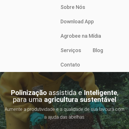
Sobre Nós
Download App
Agrobee na Mídia
Serviços
Blog
Contato
Polinização
assistida e
Inteligente
,
para uma
agricultura sustentável
Aumente a produtividade e a qualidade de sua lavoura com
a ajuda das abelhas.